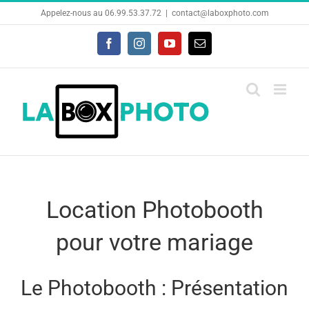
Skip
Appelez-nous au 06.99.53.37.72
|
contact@laboxphoto.com
to
Facebook
Instagram
YouTube
Email
content
Location Photobooth
pour votre mariage
Le Photobooth : Présentation