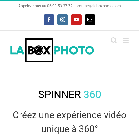
Skip
Appelez-nous au 06.99.53.37.72
|
contact@laboxphoto.com
to
Facebook
Instagram
YouTube
Email
content
SPINNER
360
Créez une expérience vidéo
unique à 360°